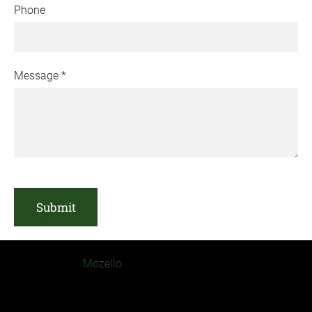
Phone
Message
*
Created with
Mozello
- the world's easiest to use website
builder.