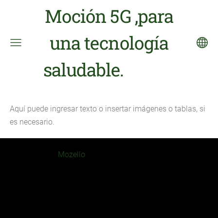
Moción 5G ,para
una tecnología
saludable.
Aquí puede ingresar texto o insertar imágenes o tablas, si
es necesario.
Created with
Mozello
- the world's easiest to use website
builder.